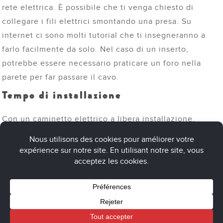
rete elettrica. È possibile che ti venga chiesto di
collegare i fili elettrici smontando una presa. Su
internet ci sono molti tutorial che ti insegneranno a
farlo facilmente da solo. Nel caso di un inserto,
potrebbe essere necessario praticare un foro nella
parete per far passare il cavo.
Tempo di installazione
Con un caminetto elettrico a libera installazione,
bastano pochi secondi. Non appena ti viene
consegnato, puoi disimballarlo e collegarlo.
Se devi installare e regolare l’inserto elettrico, tieni
conto di un tempo compreso tra 30 minuti e 2 ore.
Una volta installati, i caminetti elettrici ti promettono
bellissime serate davanti al fuoco, piene di calore e