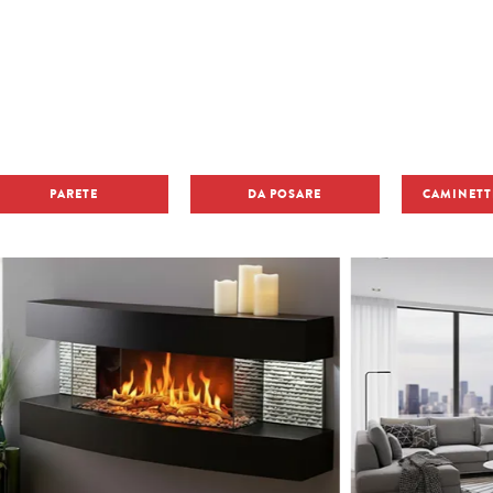
HOME
⟶
CATALOGO
CATALOGO
PARETE
DA POSARE
CAMINETTI