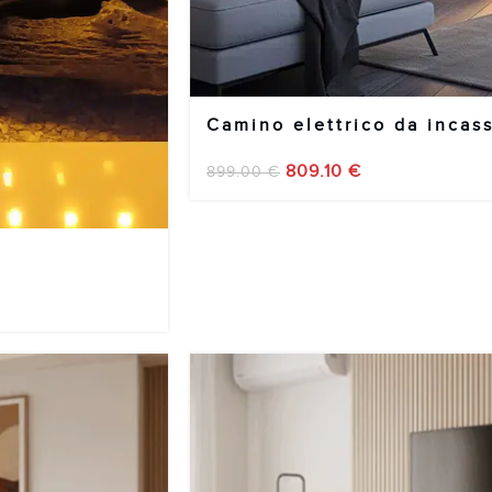
Camino elettrico da incas
809.10
€
899.00
€