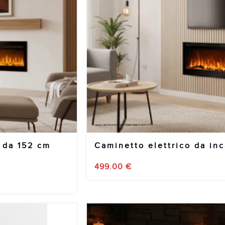
 da 152 cm
Caminetto elettrico da in
499.00
€