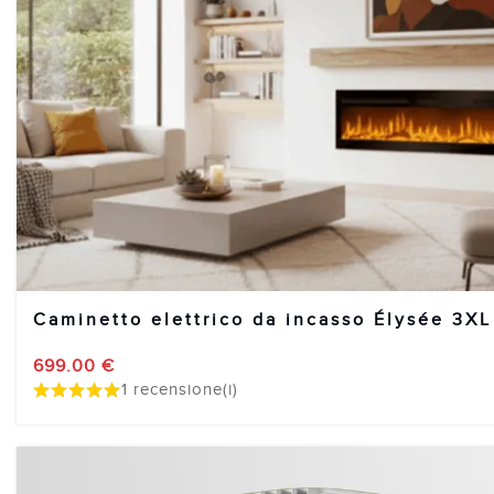
Caminetto elettrico da incasso Élysée 3XL
699.00
€
1 recensione(i)