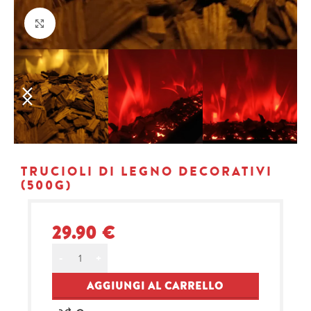
Click to enlarge
TRUCIOLI DI LEGNO DECORATIVI
(500G)
29.90
€
Alternative:
AGGIUNGI AL CARRELLO