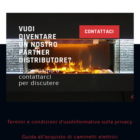
VUOI
CONTATTACI
DIVENTARE
UN NOSTRO
PARTNER
DISTRIBUTORE?
Ti invitiamo a
contattarci
per discutere
Termini e condizioni d'uso
Informativa sulla privacy
Guida all'acquisto di caminetti elettrici