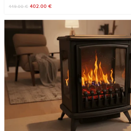
402.00
€
449.00
€