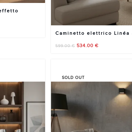
effetto
Caminetto elettrico Linéa
534.00
€
599.00
€
SOLD OUT