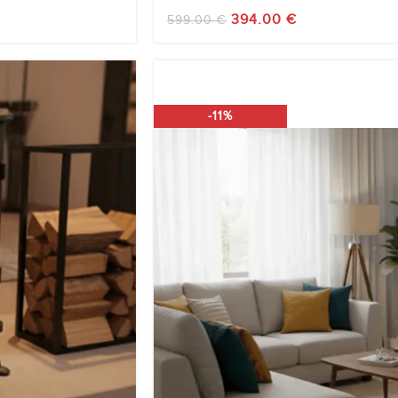
394.00
€
599.00
€
-11%