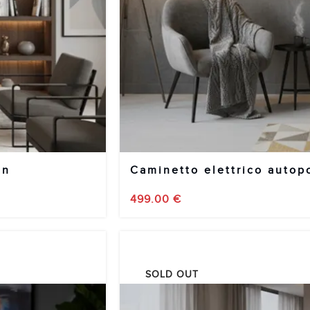
an
Caminetto elettrico auto
499.00
€
SOLD OUT