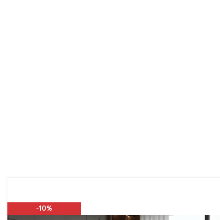
HOME
⟶
CAMINO
-10%