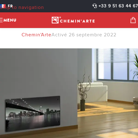
CHIMENEAS ELECTRICAS
FR
+33 9 51 63 44 67
Skip to navigation
DECORATIVAS
Skip to main content
MENU
RADIADORES
Chemin'Arte
Activé 26 septembre 2022