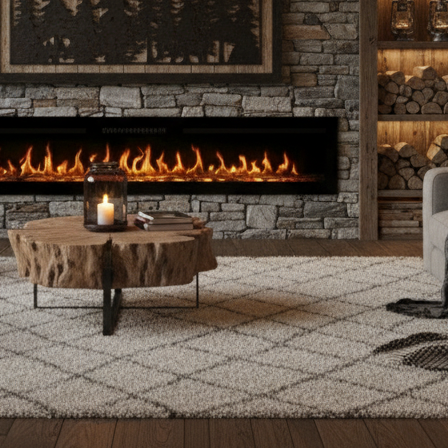
Encastrable
Murale