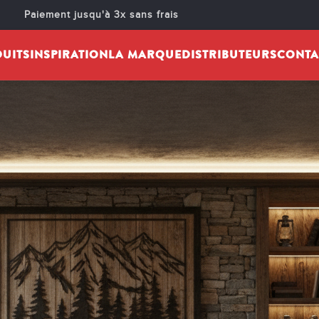
IMAGE 150.13VF
Paiement jusqu'à 3x sans frais
 par :
cheminarteecom
Activé 5 novembre 2025
UITS
INSPIRATION
LA MARQUE
DISTRIBUTEURS
CONTA