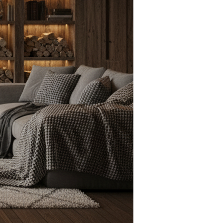
À poser
Foyer électrique