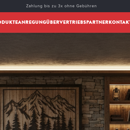
IMAGE 150.13VF
Zahlung bis zu 3x ohne Gebühren
ted by
cheminarteecom
On 5. November 2025
ODUKTE
ANREGUNG
ÜBER
VERTRIEBSPARTNER
KONTAK