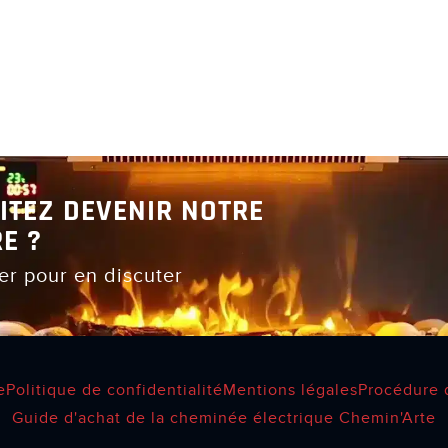
ITEZ DEVENIR NOTRE
E ?
er pour en discuter
e
Politique de confidentialité
Mentions légales
Procédure 
Guide d'achat de la cheminée électrique Chemin'Arte