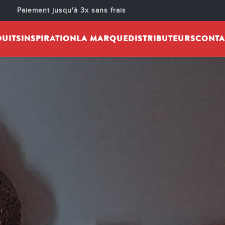
 SABRINA 1 – COPIE
Paiement jusqu'à 3x sans frais
é par :
cheminarteecom
Activé 28 octobre 2025
UITS
INSPIRATION
LA MARQUE
DISTRIBUTEURS
CONTA