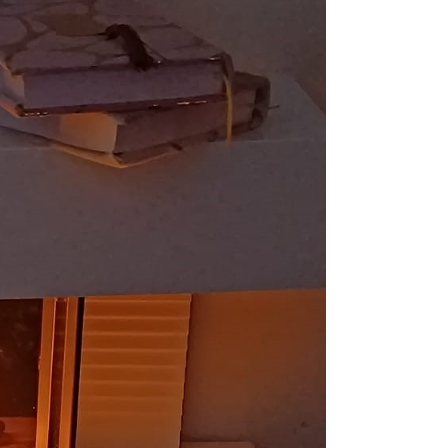
À poser
Foyer électrique