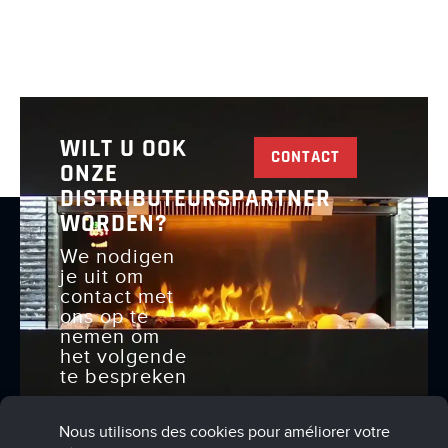
WILT U OOK
CONTACT
ONZE
DISTRIBUTEURSPARTNER
WORDEN?
We nodigen
je uit om
contact met
ons op te
nemen om
het volgende
te bespreken