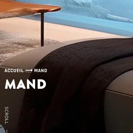
ACCUEIL
⟶
MAND
MAND