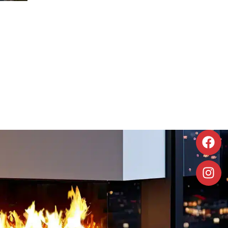
À poser
Foyer électrique