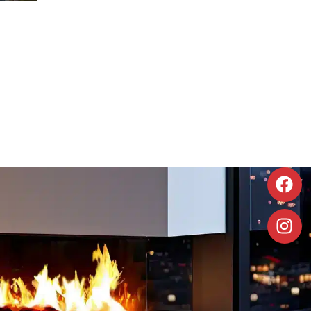
e pie
Pequeña / Portatil