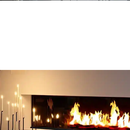
ble
De pared
D