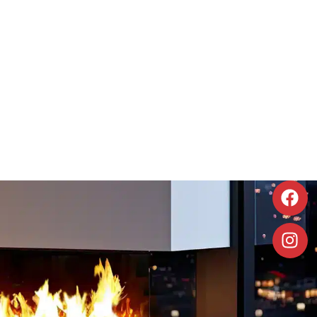
À poser
Foyer électrique