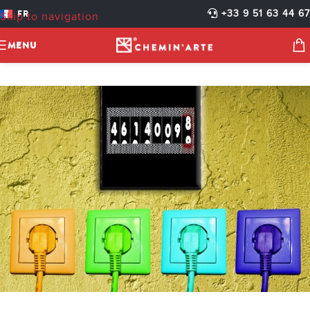
CONSOMMATION
FR
+33 9 51 63 44 67
Skip to navigation
CHEMINEE ELECTRIQUE
Skip to main content
MENU
Chemin'Arte
Activé 6 mars 2019