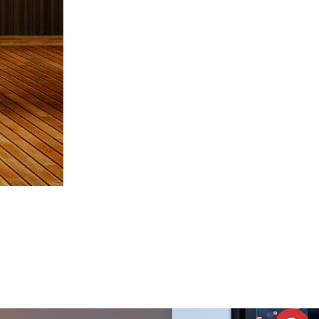
À poser
Foyer électrique