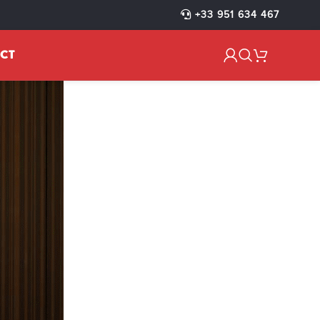
E GAMME
+33 951 634 467
CT