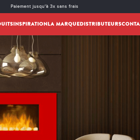
LECTRIQUE HAUT D
Paiement jusqu'à 3x sans frais
ublié par :
Chemin'Arte
Activé 17 juillet 2019
UITS
INSPIRATION
LA MARQUE
DISTRIBUTEURS
CONTA