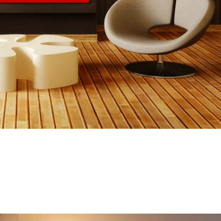
Encastrable
Murale