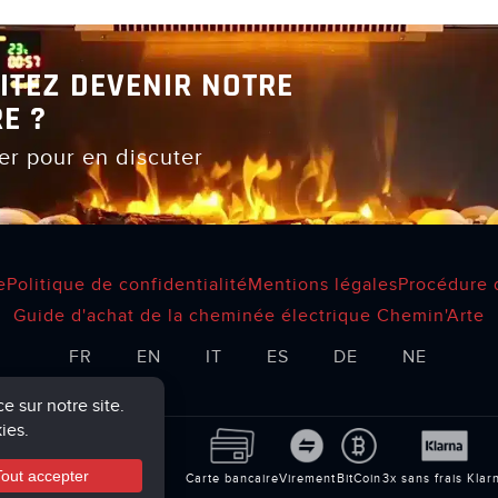
ITEZ DEVENIR NOTRE
E ?
er pour en discuter
e
Politique de confidentialité
Mentions légales
Procédure 
Guide d'achat de la cheminée électrique Chemin'Arte
FR
EN
IT
ES
DE
NE
d
Carte bancaire
Virement
BitCoin
3x sans frais Klar