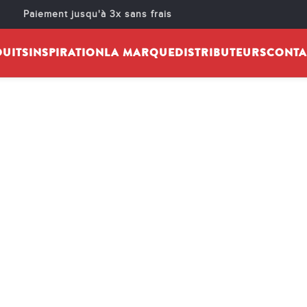
RÉF 288 1
Paiement jusqu'à 3x sans frais
ié par :
cheminarteecom
Activé 25 mars 2025
UITS
INSPIRATION
LA MARQUE
DISTRIBUTEURS
CONTA