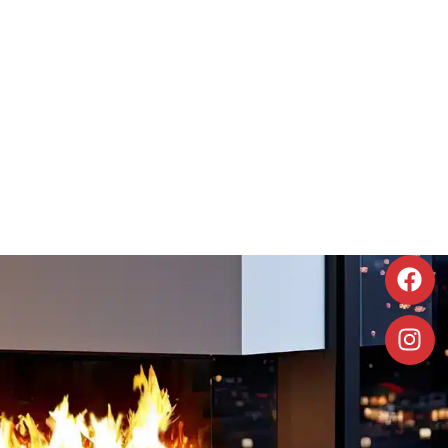
À poser
Foyer électrique