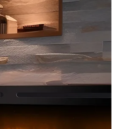
Staande Elektrische
Elektrische 
Openhaard
haard