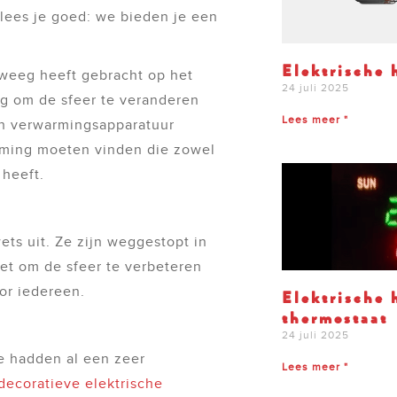
 lees je goed: we bieden je een
Elektrische 
eweeg heeft gebracht op het
24 juli 2025
ig om de sfeer te veranderen
Lees meer "
un verwarmingsapparatuur
rming moeten vinden die zowel
 heeft.
ets uit. Ze zijn weggestopt in
iet om de sfeer te verbeteren
oor iedereen.
Elektrische 
thermostaat
24 juli 2025
e hadden al een zeer
Lees meer "
decoratieve elektrische