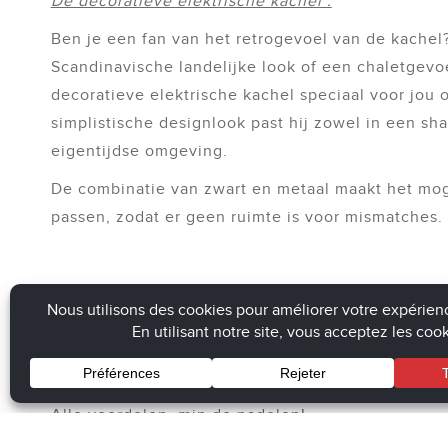
De decoratieve elektrische kachel :
Ben je een fan van het retrogevoel van de kachel
Scandinavische landelijke look of een chaletgevo
decoratieve elektrische kachel speciaal voor jou 
simplistische designlook past hij zowel in een sh
eigentijdse omgeving.
De combinatie van zwart en metaal maakt het moge
passen, zodat er geen ruimte is voor mismatches.
En laten we duidelijk zijn: of het nu onze open ha
genieten van een warme en vrolijke sfeer op hout
van een houtblok, zonder stof en as, en zonder de
het vuur.
Alle voordelen, min de nadelen!