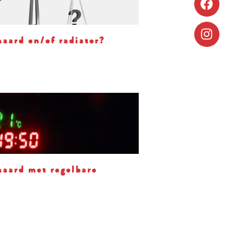
haard en/of radiator?
haard met regelbare