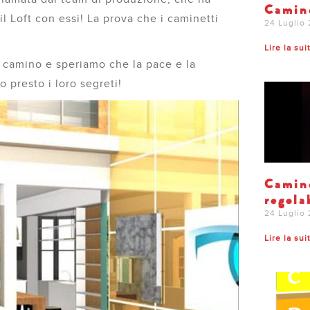
Camine
il Loft con essi! La prova che i caminetti
24 Luglio
Lire la sui
l camino e speriamo che la pace e la
o presto i loro segreti!
Camine
regola
24 Luglio
Lire la sui