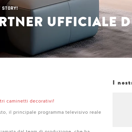
ire
Scoprire
T STORY!
RTNER UFFICIALE D
I nost
tri caminetti decorativi!
to, il principale programma televisivo reale
chiamata dal team di produzione, che ha