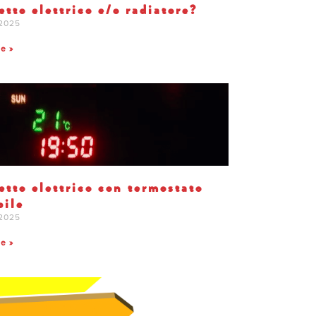
tto elettrico e/o radiatore?
 2025
te »
tto elettrico con termostato
bile
 2025
te »