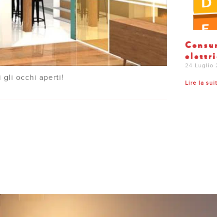
Consum
elettr
24 Luglio
 gli occhi aperti!
Lire la sui