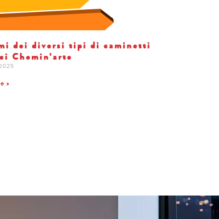
i dei diversi tipi di caminetti
ici Chemin’arte
 2025
te »