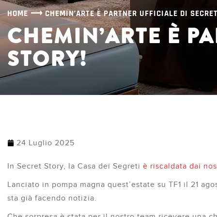
Scopr
HOME
⟶
CHEMIN’ARTE È PARTNER UFFICIALE DI SECRE
CHEMIN’ARTE È PA
STORY!
24 Luglio 2025
In Secret Story, la Casa dei Segreti
è riscaldata dai nos
Lanciato in pompa magna quest’estate su TF1 il 21 agos
sta già facendo notizia.
Che sorpresa è stata per il nostro team ricevere una 