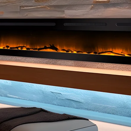
casso
Da parete