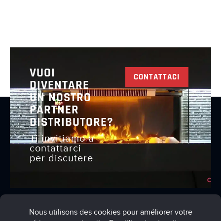
VUOI
CONTATTACI
DIVENTARE
UN NOSTRO
PARTNER
DISTRIBUTORE?
Ti invitiamo a
contattarci
per discutere
Termini e condizioni d'uso
Informativa sulla privacy