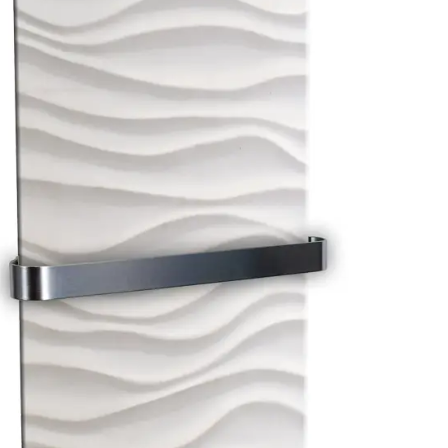
casso
Da parete