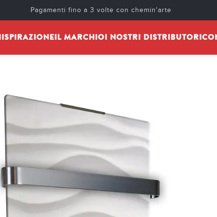
DRYER UNDULATION
Pagamenti fino a 3 volte con chemin'arte
osted by
Chemin'Arte
On 16 Settembre 2022
I
ISPIRAZIONE
IL MARCHIO
I NOSTRI DISTRIBUTORI
CO