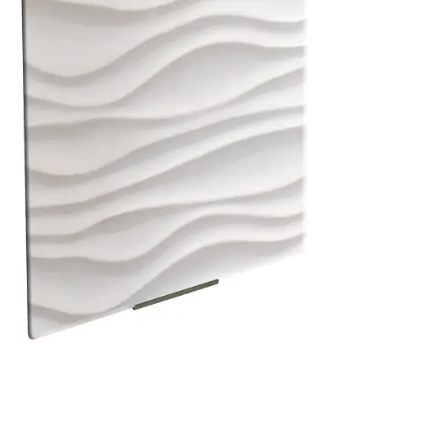
ire
Scoprire