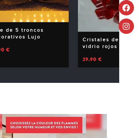
e de 5 troncos
orativos Lujo
Cristales de fibra
vidrio rojos (500 
90
€
29.90
€