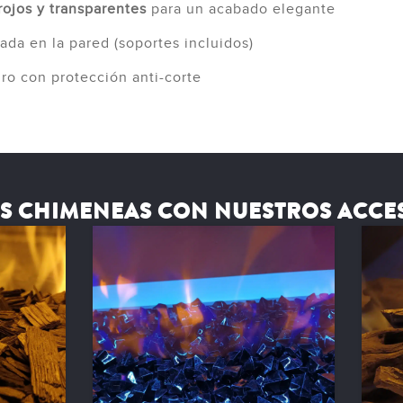
 rojos y transparentes
para un acabado elegante
a en la pared (soportes incluidos)
ro con protección anti-corte
US CHIMENEAS CON NUESTROS ACCE