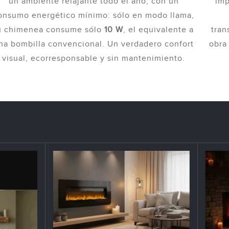
un ambiente relajante todo el año, con un
imp
onsumo energético mínimo: sólo en modo llama,
u chimenea consume sólo
10 W
, el equivalente a
tran
na bombilla convencional. Un verdadero confort
obra
visual, ecorresponsable y sin mantenimiento.