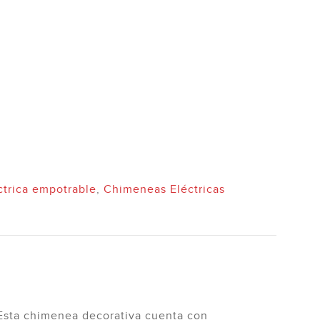
escubre
Descubre
trica empotrable
,
Chimeneas Eléctricas
 Esta chimenea decorativa cuenta con