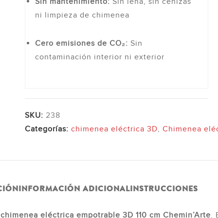
Sin mantenimiento:
Sin leña, sin cenizas
e
Descubre
D
ni limpieza de chimenea
Cero emisiones de CO₂:
Sin
contaminación interior ni exterior
SKU:
238
Categorías:
chimenea eléctrica 3D
,
Chimenea eléc
CIÓN
INFORMACIÓN ADICIONAL
INSTRUCCIONES
a
chimenea eléctrica empotrable 3D 110 cm Chemin’Arte
.