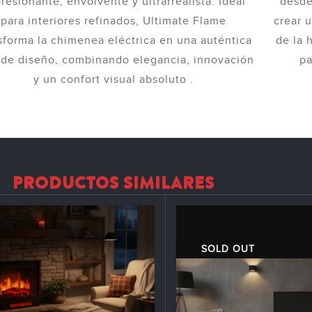
resionante, envolvente y ultrarrealista. Ideal
desde
para interiores refinados, Ultimate Flame
crear 
sforma la chimenea eléctrica en una auténtica
de la 
 de diseño, combinando elegancia, innovación
pa
y un confort visual absoluto .
PRODUCTOS SIMILARES
SOLD OUT