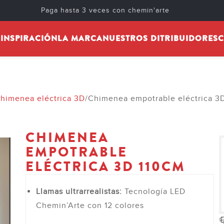
Paga hasta 3 veces con chemin'arte
S
INSPIRACIÓN
LA MARCA
NUESTROS DITRIBUIDORES
C
chimenea eléctrica 3D
Chimenea empotrable eléctrica 3
CHIMENEA
EMPOTRABLE
ELÉCTRICA 3D 110CM
Llamas ultrarrealistas:
Tecnología LED
Chemin’Arte con 12 colores