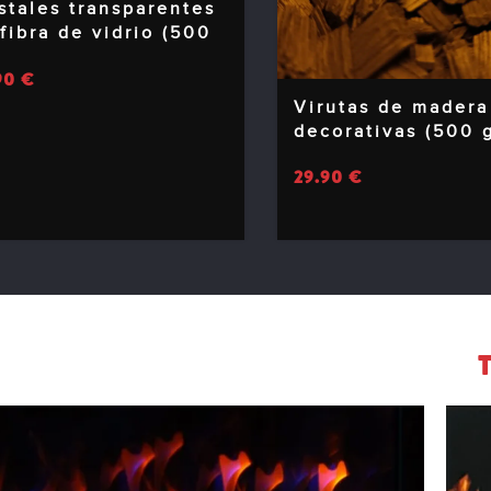
stales transparentes
fibra de vidrio (500
90
€
Virutas de madera
decorativas (500 
29.90
€