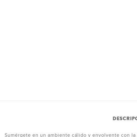
Descubr
DESCRIP
Sumérgete en un ambiente cálido y envolvente con l