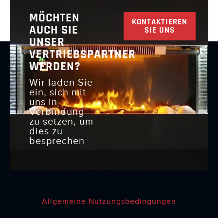
MÖCHTEN
KONTAKTIEREN
AUCH SIE
SIE UNS
UNSER
VERTRIEBSPARTNER
WERDEN?
Wir laden Sie
ein, sich mit
uns in
Verbindung
zu setzen, um
dies zu
besprechen
Allgemeine Nutzungsbedingungen