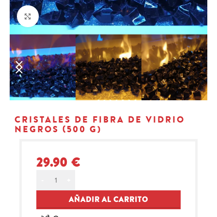
Click to enlarge
CRISTALES DE FIBRA DE VIDRIO
NEGROS (500 G)
29.90
€
Alternative:
AÑADIR AL CARRITO