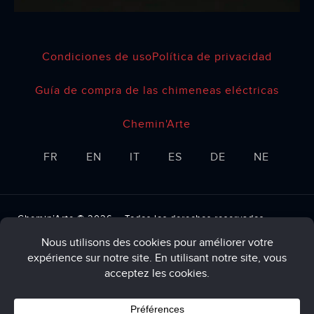
Condiciones de uso
Política de privacidad
Guía de compra de las chimeneas eléctricas
Chemin'Arte
FR
EN
IT
ES
DE
NE
Chemin’Arte © 2026 – Todos los derechos reservados –
Webiaprod
Tarjeta de crédito
Transferencia
BitCoin
3x Klarna gratis