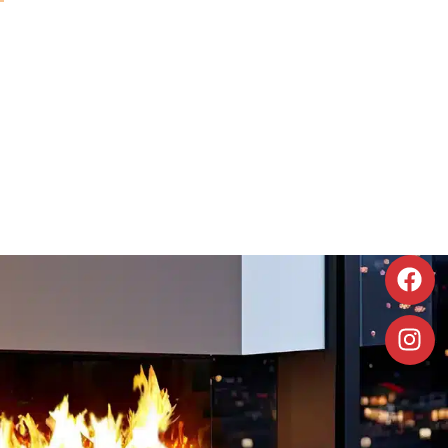
À poser
Foyer électrique