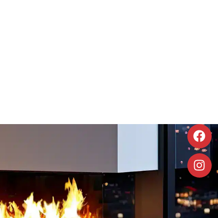
À poser
Foyer électrique