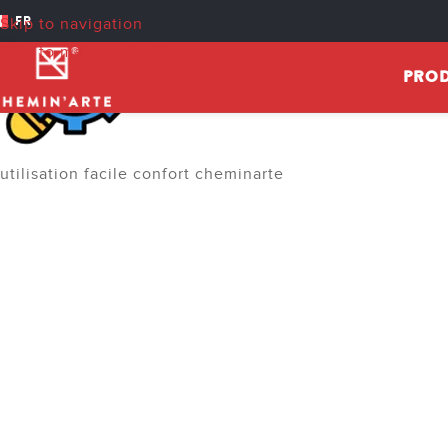
FR
Skip to navigation
Skip to main content
PROD
utilisation facile confort cheminarte