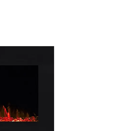
À poser
Foyer électrique