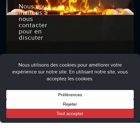
Nous vous
invitons à
nous
contacter
pour en
discuter
Conditions générales de vente
Politique de confidentialité
Mentions légales
Procédure de modération des avis clients
Panier
Mon compte
Boutique
Guide d'achat de la cheminée électrique
Chemin'Arte