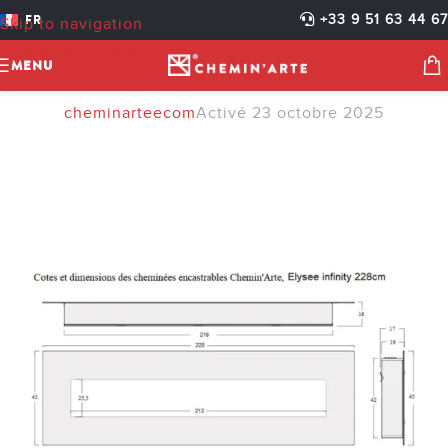
CHEMINEE-ELECTRIQUE-
FR
+33 9 51 63 44 67
Skip to navigation
ENCASTRABLE-ELYSEE-
Skip to main content
MENU
INFINITY-228-CM-COTE
cheminarteecom
Activé 23 octobre 2025