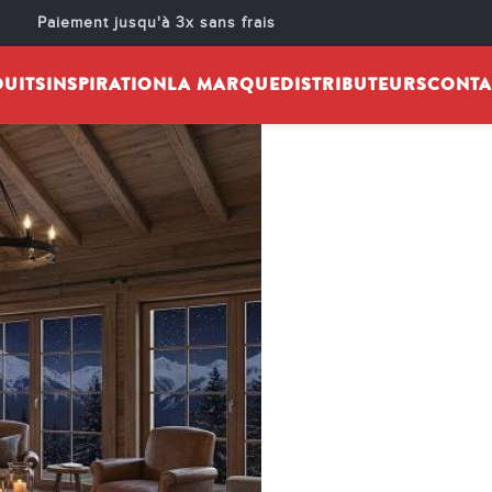
IMAGE 185.3
Paiement jusqu'à 3x sans frais
é par :
cheminarteecom
Activé 22 octobre 2025
UITS
INSPIRATION
LA MARQUE
DISTRIBUTEURS
CONTA