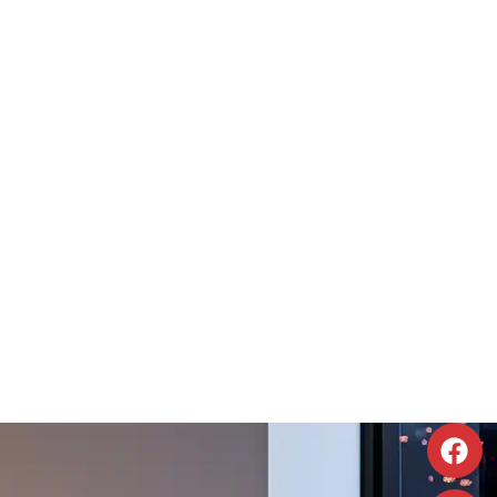
À poser
Foyer électrique