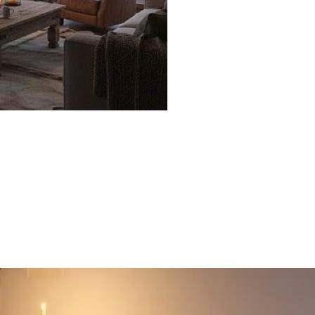
Encastrable
Murale