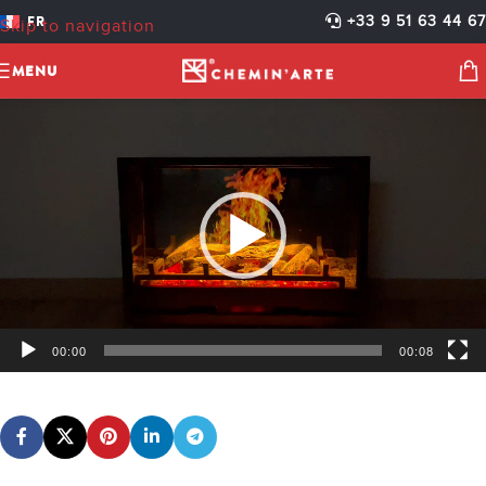
IMG_1691
FR
+33 9 51 63 44 67
Skip to navigation
cheminarteecom
Activé 7 avril 2025
Skip to main content
MENU
Lecteur
vidéo
00:00
00:08