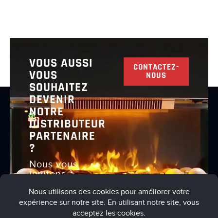
VOUS AUSSI
CONTACTEZ-
VOUS
NOUS
SOUHAITEZ
DEVENIR
NOTRE
DISTRIBUTEUR
PARTENAIRE
?
Nous vous
invitons à
nous
contacter
pour en
discuter