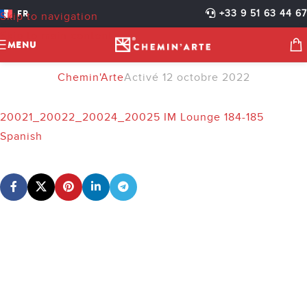
20021_20022_20024_20025
FR
+33 9 51 63 44 67
Skip to navigation
IM LOUNGE 184-185
Skip to main content
MENU
SPANISH
Chemin'Arte
Activé 12 octobre 2022
20021_20022_20024_20025 IM Lounge 184-185
Spanish