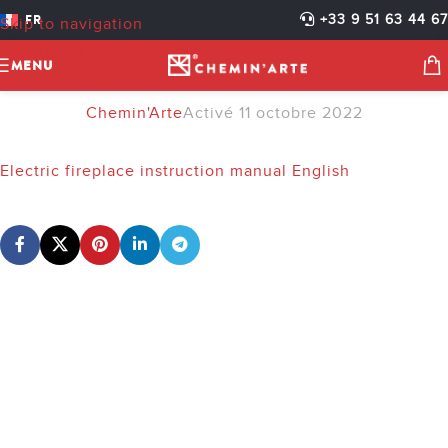
ELECTRIC FIREPLACE
FR
+33 9 51 63 44 67
Skip to navigation
INSTRUCTION MANUAL
Skip to main content
MENU
ENGLISH
Chemin'Arte
Activé 11 octobre 2022
Electric fireplace instruction manual English