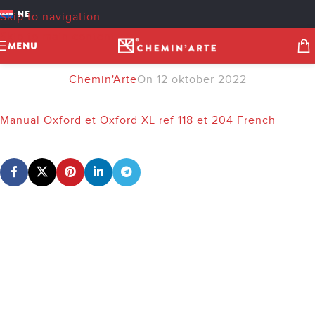
MANUAL OXFORD ET
NE
Skip to navigation
OXFORD XL REF 118 ET 204
Skip to main content
MENU
FRENCH
Chemin'Arte
On 12 oktober 2022
Manual Oxford et Oxford XL ref 118 et 204 French