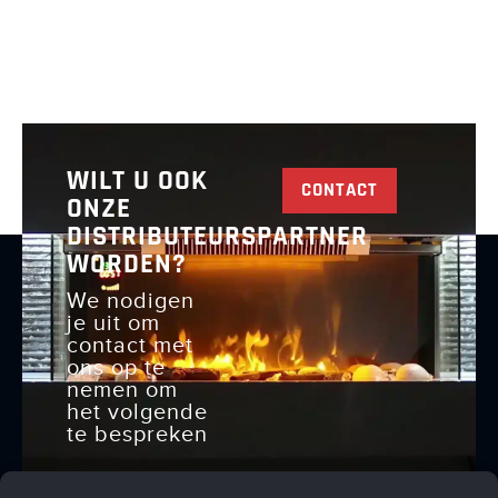
WILT U OOK
CONTACT
ONZE
DISTRIBUTEURSPARTNER
WORDEN?
We nodigen
je uit om
contact met
ons op te
nemen om
het volgende
te bespreken