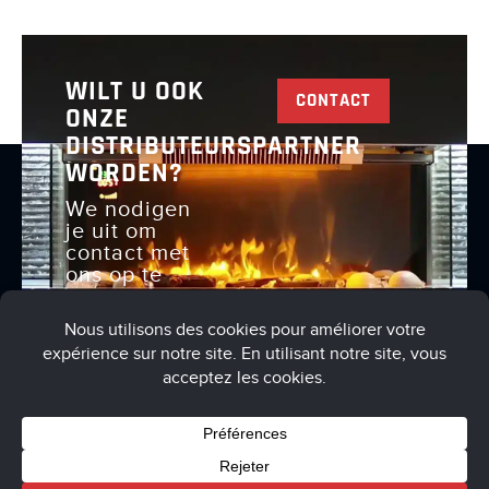
WILT U OOK
CONTACT
ONZE
DISTRIBUTEURSPARTNER
WORDEN?
We nodigen
je uit om
contact met
ons op te
nemen om
het volgende
te bespreken
Gebruiksvoorwaarden
Privacybeleid