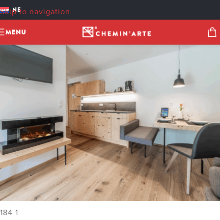
184 1
NE
Skip to navigation
cheminarteecom
On 28 oktober 2025
Skip to main content
MENU
184 1