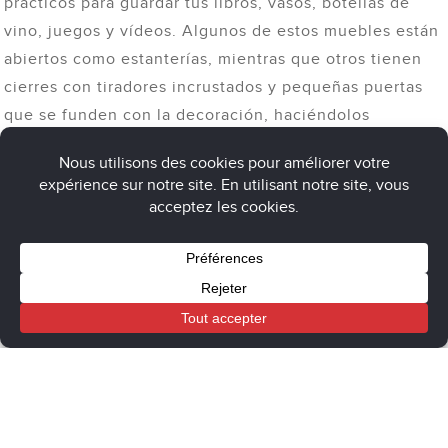
prácticos para guardar tus libros, vasos, botellas de
vino, juegos y vídeos. Algunos de estos muebles están
abiertos como estanterías, mientras que otros tienen
cierres con tiradores incrustados y pequeñas puertas
que se funden con la decoración, haciéndolos
invisibles. Así nuestros pequeños secretos se
mantienen calientes.
Cuando se trata de casas de campo, la madera teñida
vintage es atemporal. Hay mucho donde elegir, con
formas innovadoras que combinan lo antiguo y lo
nuevo. Algunos modelos incorporan las clásicas
Cart
My account
Boutique
molduras de hojas metálicas o pequeñas esculturas de
animales para los amantes de la naturaleza.