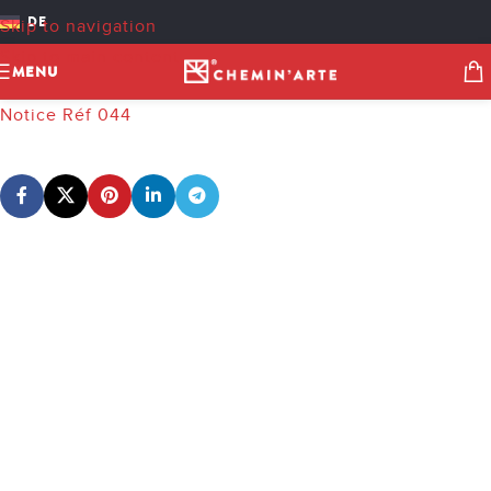
NOTICE RÉF 044
DE
Skip to navigation
cheminarteecom
On 27. Februar 2025
Skip to main content
MENU
Notice Réf 044