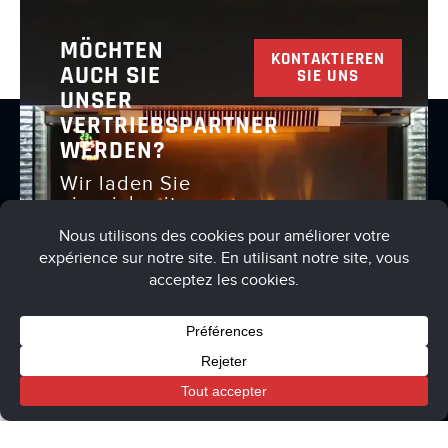
MÖCHTEN
KONTAKTIEREN
AUCH SIE
SIE UNS
UNSER
VERTRIEBSPARTNER
WERDEN?
Wir laden Sie
ein, sich mit
uns in
Verbindung
zu setzen, um
dies zu
besprechen
Cart
My account
Boutique
Allgemeine Nutzungsbedingungen