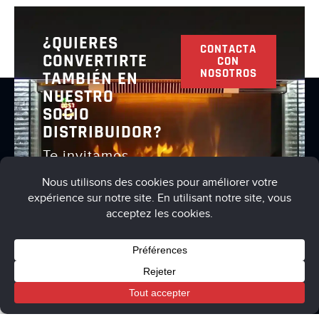
¿QUIERES
CONTACTA
CONVERTIRTE
CON
NOSOTROS
TAMBIÉN EN
NUESTRO
SOCIO
DISTRIBUIDOR?
Te invitamos
a ponerte en
contacto con
nosotros para
hablar de
Condiciones de uso
Política de privacidad
Cart
My account
Boutique