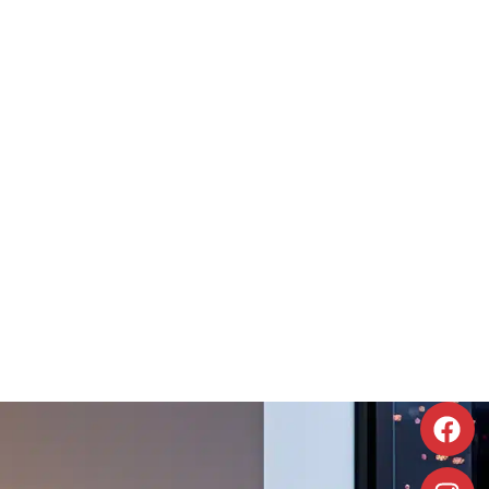
e pie
Pequeña / Portatil