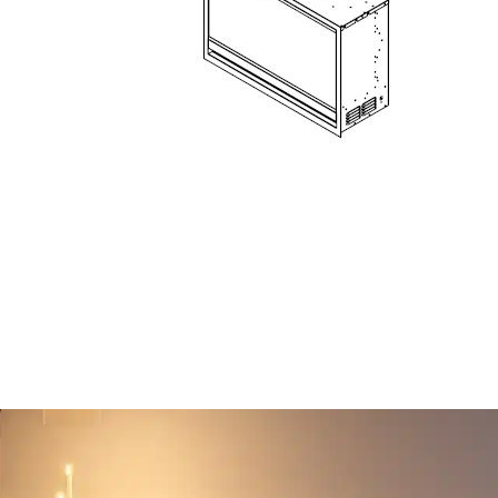
ble
De pared
D