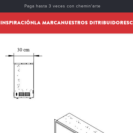
 OXFORD ULTIMATE
Paga hasta 3 veces con chemin'arte
ted by
cheminarteecom
On 9 de abril de 2025
S
INSPIRACIÓN
LA MARCA
NUESTROS DITRIBUIDORES
C