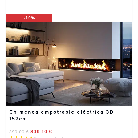
-10%
Chimenea empotrable eléctrica 3D
152cm
809.10
€
899.00
€